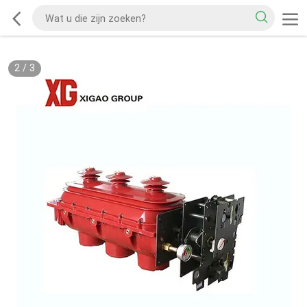
2
/
3