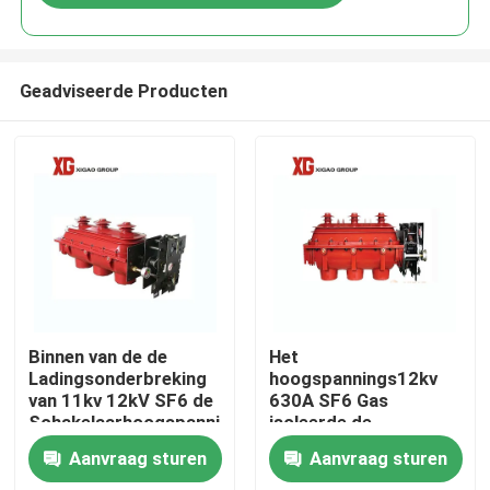
Geadviseerde Producten
Huis
Binnen van de de
Het
Ladingsonderbreking
hoogspannings12kv
van 11kv 12kV SF6 de
630A SF6 Gas
Producten
Schakelaarhoogspanning
isoleerde de
Schakelaar pond van
Aanvraag sturen
Aanvraag sturen
de
Ongeveer ons
Ladingsonderbreking