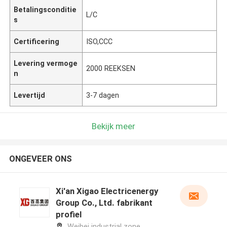
Betalingsconditie
L/C
s
Certificering
ISO,CCC
Levering vermoge
2000 REEKSEN
n
Levertijd
3-7 dagen
Bekijk meer
ONGEVEER ONS
Xi'an Xigao Electricenergy
Group Co., Ltd. fabrikant
profiel
Weibei industrial zone,