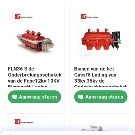
Fabrieksreis
Kwaliteitscontrole
Contacteer ons
FLN36 3 de
Binnen van de het
Verzoek om een Citaat
Onderbrekingsschakelaar
Gassf6 Lading van
van de Fase12kv 10KV
33kv 36kv de
Binnensf6 Lading
Onderbrekingsschakelaar
voor Secundaire
De Onderbrekingsschakelaar van de luchtlading
Aanvraag sturen
Aanvraag sturen
Distributie
SF6 de Schakelaar van de ladingsonderbreking
Het Mechanisme van de machtsdistributie