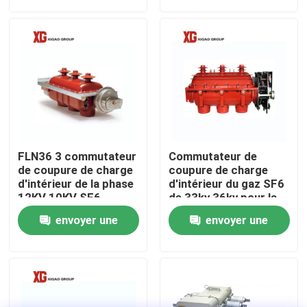
demande
demande
Visite d'usine
Contrôle de qualité
Contactez-nous
FLN36 3 commutateur
Commutateur de
Demandez une citation
de coupure de charge
coupure de charge
d'intérieur de la phase
d'intérieur du gaz SF6
12KV 10KV SF6
de 33kv 36kv pour la
distribution
Commutateur de coupure de charge d'air
envoyer une
envoyer une
secondaire
demande
demande
Commutateur de coupure de charge SF6
Mécanisme de distribution d'énergie