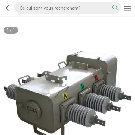
1
/
1