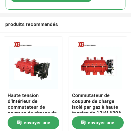
produits recommandés
Maison
Haute tension
Commutateur de
d'intérieur de
coupure de charge
commutateur de
isolé par gaz à haute
Produits
coupure de charge de
tension de 12kV 630A
11kv 12kV SF6
SF6 livres
envoyer une
envoyer une
Au sujet de nous