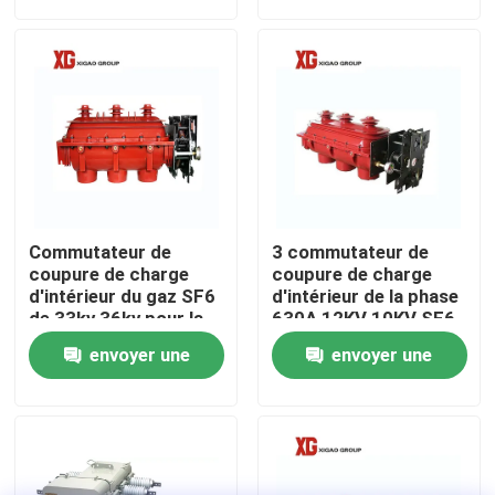
demande
demande
Visite d'usine
Contrôle de qualité
Contactez-nous
Commutateur de
3 commutateur de
Demandez une citation
coupure de charge
coupure de charge
d'intérieur du gaz SF6
d'intérieur de la phase
de 33kv 36kv pour la
630A 12KV 10KV SF6
distribution
livres
Commutateur de coupure de charge d'air
envoyer une
envoyer une
secondaire
demande
demande
Commutateur de coupure de charge SF6
Mécanisme de distribution d'énergie