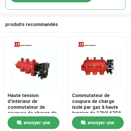
produits recommandés
Maison
Haute tension
Commutateur de
d'intérieur de
coupure de charge
commutateur de
isolé par gaz à haute
Produits
coupure de charge de
tension de 12kV 630A
11kv 12kV SF6
SF6 livres
envoyer une
envoyer une
Au sujet de nous