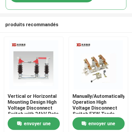
produits recommandés
Maison
Vertical or Horizontal
Manually/Automatically
Mounting Design High
Operation High
Voltage Disconnect
Voltage Disconnect
Produits
Switch with 24kV Rate
Switch EXW Trade
Voltage
Terms Product
envoyer une
envoyer une
Au sujet de nous