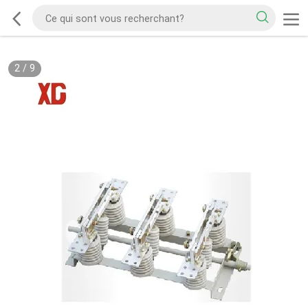
2
/
9