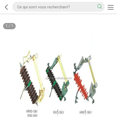
1
/
1