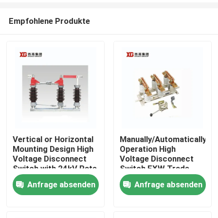
Empfohlene Produkte
Vertical or Horizontal
Manually/Automatically
Mounting Design High
Operation High
Haus
Voltage Disconnect
Voltage Disconnect
Switch with 24kV Rate
Switch EXW Trade
Voltage
Terms Product
Anfrage absenden
Anfrage absenden
Produkte
Über uns