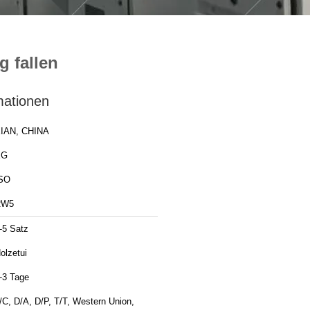
 fallen
mationen
IAN, CHINA
XG
SO
RW5
-5 Satz
olzetui
-3 Tage
/C, D/A, D/P, T/T, Western Union,