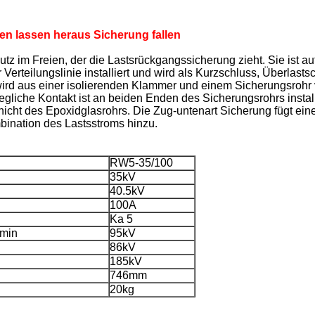
 lassen heraus Sicherung fallen
 im Freien, der die Lastsrückgangssicherung zieht. Sie ist a
r Verteilungslinie installiert und wird als Kurzschluss, Überlas
d aus einer isolierenden Klammer und einem Sicherungsrohr ver
egliche Kontakt ist an beiden Enden des Sicherungsrohrs instal
icht des Epoxidglasrohrs. Die Zug-untenart Sicherung fügt eine
ination des Lastsstroms hinzu.
RW5-35/100
35kV
40.5kV
100A
Ka 5
1min
95kV
86kV
185kV
746mm
20kg