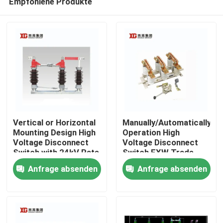
Empfohlene Produkte
Vertical or Horizontal
Manually/Automatically
Mounting Design High
Operation High
Voltage Disconnect
Voltage Disconnect
Switch with 24kV Rate
Switch EXW Trade
Haus
Voltage
Terms Product
Anfrage absenden
Anfrage absenden
Produkte
Über uns