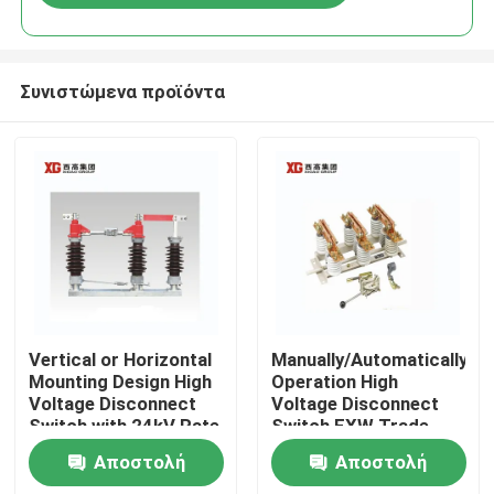
Συνιστώμενα προϊόντα
Σπίτι
Vertical or Horizontal
Manually/Automatically
Mounting Design High
Operation High
Voltage Disconnect
Voltage Disconnect
Προϊόντα
Switch with 24kV Rate
Switch EXW Trade
Voltage
Terms Product
Αποστολή
Αποστολή
Περίπου εμείς