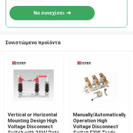
Να συνεχίσει
Συνιστώμενα προϊόντα
Σπίτι
Προϊόντα
Vertical or Horizontal
Manually/Automatically
Mounting Design High
Operation High
Voltage Disconnect
Voltage Disconnect
Περίπου εμείς
Switch with 24kV Rate
Switch EXW Trade