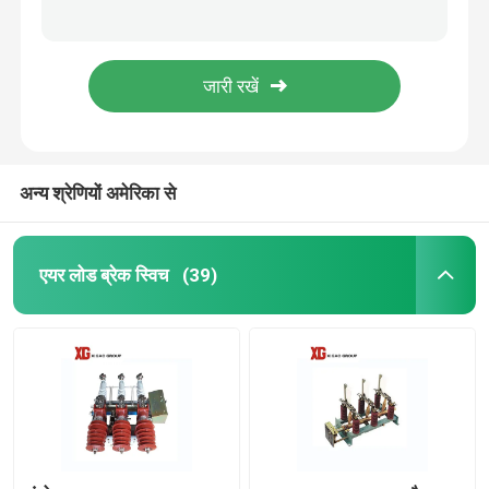
MNS 0.4KV 6.6kv 630A 1000A 1250A Low Voltage Drawer Switchgear
10KV 11KV 24KV 33KV Outdoor Pole Mounted Auto Recloser
उच्च वोल्टेज डिस्कनेक्ट स्विच
Electric Operation ZW32 33kv Outdoor 33kv Auto Recloser
Moter Operation 24kv Outdoor Auto Recloser VCB Circuit Breaker
वैक्यूम सर्किट ब्रेकर
LW8A-40.5 33kv 36kv 400A 3150A SF6 Live Tank Circuit Breaker
अन्य श्रेणियों अमेरिका से
SF6 सर्किट ब्रेकर
सीटी करंट ट्रांसफार्मर
एयर लोड ब्रेक स्विच
(39)
पीटी संभावित ट्रांसफार्मर
सीटी पीटी मीटरिंग यूनिट
जिंक ऑक्साइड सर्ज अरेस्टर