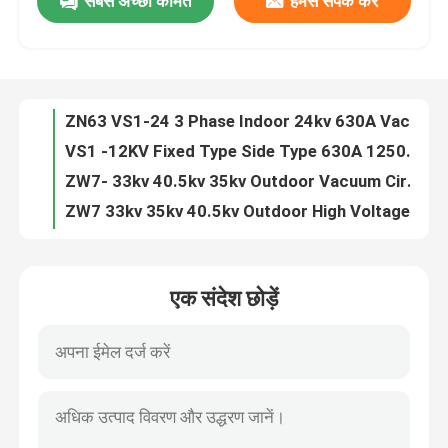
सबसे अच्छी कीमत
हमसे संपर्क करें
ZN63 VS1 -12 3 Phase Indoor 11kv 24kv VCB Circuit Breaker
VS1 3 Phase Indoor 6.6KV 7.2KV 10KV 20KV 24KV Vacuum Circuit Breaker
कारखाना भ्रमण
ZN63 VS1-24 3 Phase Indoor 24kv 630A Vacuum Circuit Breaker
VS1 -12KV Fixed Type Side Type 630A 1250A Vacuum Circuit Breaker
गुणवत्ता नियंत्रण
ZW7- 33kv 40.5kv 35kv Outdoor Vacuum Circuit Breaker VCB
ZW7 33kv 35kv 40.5kv Outdoor High Voltage Vacuum Circuit Breaker
संपर्क करें
ZW7-40.5 30KV 33 KV 35KV Porcelain Pole VCB Vacuum Circuit Breaker
ZW7-40.5 30KV 33 KV 35KV 3 Phase VCB Vacuum Circuit Breaker
ZN85 3 Phase Hardcart Type Draw Out 33kv Vacuum Circuit Breaker
एक उद्धरण की विनती करे
Indoor 3 Phase Draw Out Type 40.5KV 33kv VCB Circuit Breaker
एक संदेश छोड़ें
ZW7 30kv 33kv 35kv 40.5kv Outdoor Automatic Circuit Recloser
एयर लोड ब्रेक स्विच
ZN39 33KV 35kv 40.5kv Indoor Truck Type Vacuum Circuit Breaker
Indoor ZN39 33KV 40.5kv Draw Out Vacuum Circuit Breaker
SF6 लोड ब्रेक स्विच
ZN39 33KV 40.5kv Draw Out Vacuum Interrupter Circuit Breaker
ZW32 12kv 630A 1600A 2500A Outdoor Auto Recloser Circuit Breaker
बिजली वितरण स्विचगियर