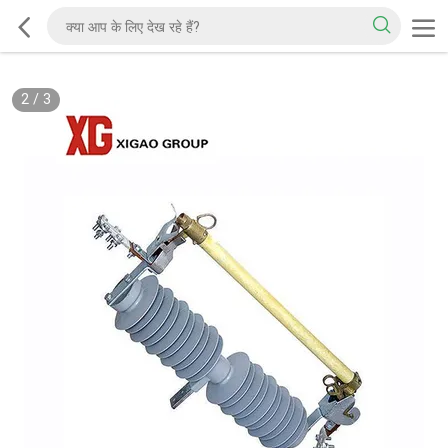
2
/
3