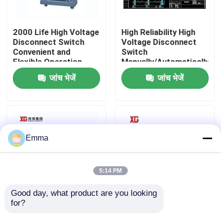
कारखाना भ्रमण
2000 Life High Voltage
High Reliability High
Disconnect Switch
Voltage Disconnect
Convenient and
Switch
गुणवत्ता नियंत्रण
Flexible Operation
Manually/Automatically
Operated 3 Units for 1
जांच भेजें
जांच भेजें
Set EXW Trade Terms
संपर्क करें
एक उद्धरण की विनती करे
Emma
एयर लोड ब्रेक स्विच
5:14 PM
SF6 लोड ब्रेक स्विच
Good day, what product are you looking 
for?
High Voltage
12KV 11KV 10KV
Disconnect Switch
आउटडोर एचवी डिस्कनेक्ट
बिजली वितरण स्विचगियर