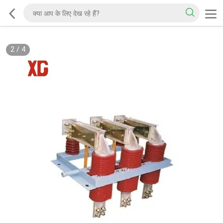
2
/
4