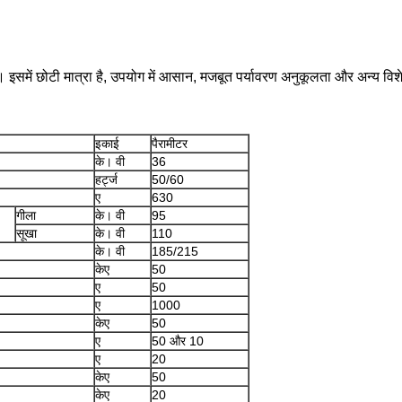
रना। इसमें छोटी मात्रा है, उपयोग में आसान, मजबूत पर्यावरण अनुकूलता और अन्य 
इकाई
पैरामीटर
के। वी
36
हर्ट्ज
50/60
ए
630
गीला
के। वी
95
सूखा
के। वी
110
के। वी
185/215
केए
50
ए
50
ए
1000
केए
50
ए
50 और 10
ए
20
केए
50
केए
20