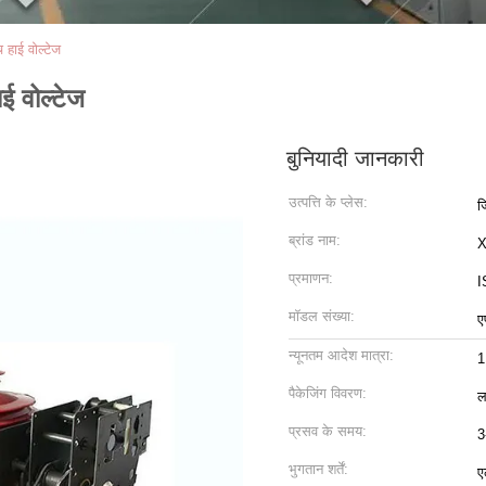
हाई वोल्टेज
ई वोल्टेज
बुनियादी जानकारी
उत्पत्ति के प्लेस:
ज
ब्रांड नाम:
प्रमाणन:
I
मॉडल संख्या:
ए
न्यूनतम आदेश मात्रा:
1
पैकेजिंग विवरण:
ल
प्रसव के समय:
3
भुगतान शर्तें:
ए