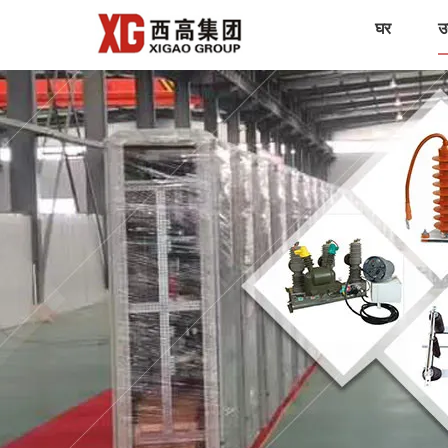
घर
उत