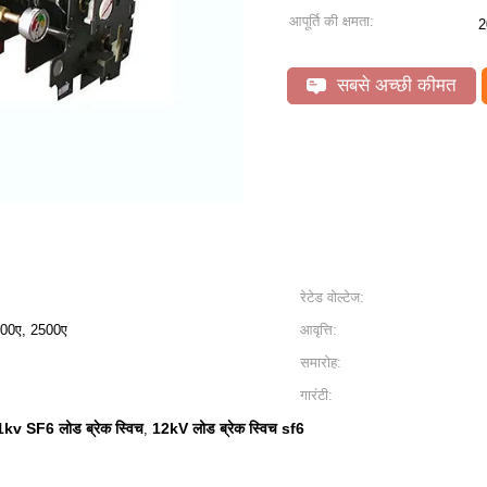
आपूर्ति की क्षमता:
2
सबसे अच्छी कीमत
रेटेड वोल्टेज:
000ए, 2500ए
आवृत्ति:
समारोह:
गारंटी:
1kv SF6 लोड ब्रेक स्विच
12kV लोड ब्रेक स्विच sf6
,