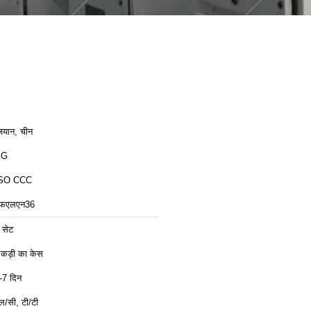
ियान, चीन
XG
SO CCC
फएलएन36
 सेट
कड़ी का केस
-7 दिन
ल/सी, टी/टी