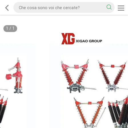
1
/
1