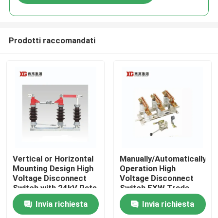
Prodotti raccomandati
Casa
Vertical or Horizontal
Manually/Automatically
Mounting Design High
Operation High
Voltage Disconnect
Voltage Disconnect
Prodotti
Switch with 24kV Rate
Switch EXW Trade
Voltage
Terms Product
Invia richiesta
Invia richiesta
Circa noi