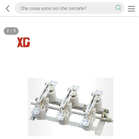
2
/
9