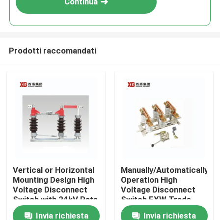
Continua
Prodotti raccomandati
Casa
Vertical or Horizontal
Manually/Automatically
Mounting Design High
Operation High
Prodotti
Voltage Disconnect
Voltage Disconnect
Switch with 24kV Rate
Switch EXW Trade
Voltage
Terms Product
Invia richiesta
Invia richiesta
Circa noi