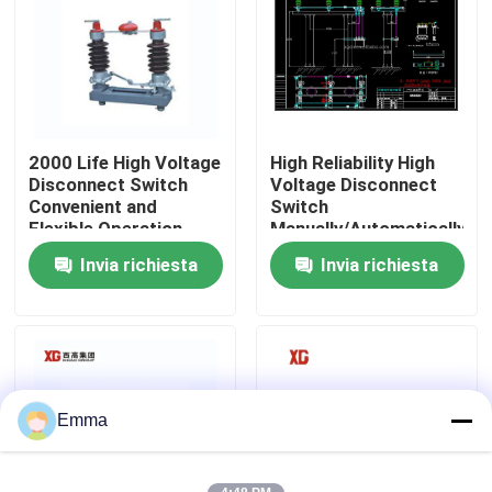
Giro della fabbrica
Controllo di qualità
2000 Life High Voltage
High Reliability High
Disconnect Switch
Voltage Disconnect
Contattici
Convenient and
Switch
Flexible Operation
Manually/Automatically
Operated 3 Units for 1
Invia richiesta
Invia richiesta
Richieda una citazione
Set EXW Trade Terms
Commutatore di rottura di carico dell'aria
Commutatore di rottura di carico SF6
Emma
Apparecchiatura elettrica di comando di distribuzione 