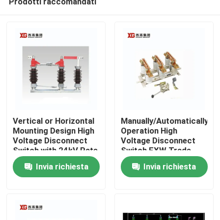
Prodotti raccomandati
Vertical or Horizontal
Manually/Automatically
Mounting Design High
Operation High
Voltage Disconnect
Voltage Disconnect
Switch with 24kV Rate
Switch EXW Trade
Casa
Voltage
Terms Product
Invia richiesta
Invia richiesta
Prodotti
Circa noi