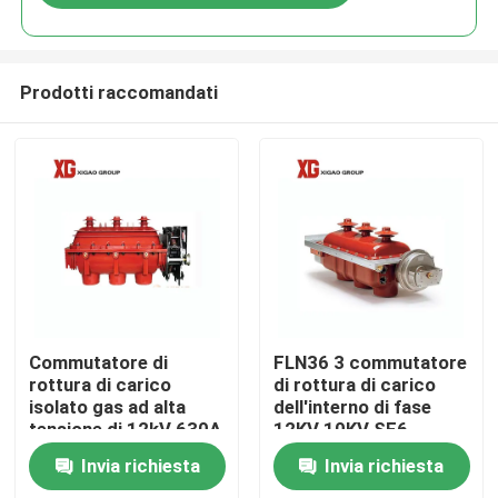
Prodotti raccomandati
Casa
Commutatore di
FLN36 3 commutatore
rottura di carico
di rottura di carico
isolato gas ad alta
dell'interno di fase
Prodotti
tensione di 12kV 630A
12KV 10KV SF6
SF6 libbre
Invia richiesta
Invia richiesta
Circa noi