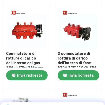
Giro della fabbrica
Controllo di qualità
Contattici
Commutatore di
3 commutatore di
Richieda una citazione
rottura di carico
rottura di carico
dell'interno del gas
dell'interno di fase
SF6 di 33kv 36kv per
630A 12KV 10KV SF6
distribuzione
libbre
Commutatore di rottura di carico dell'aria
Invia richiesta
Invia richiesta
secondaria
Commutatore di rottura di carico SF6
Apparecchiatura elettrica di comando di distribuzione 