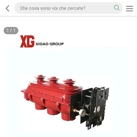
1
/
1