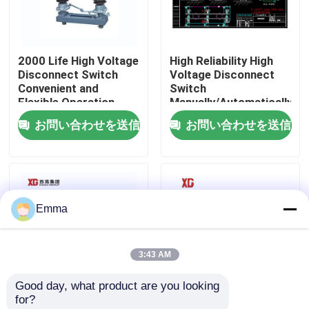
工場旅行
2000 Life High Voltage
High Reliability High
Disconnect Switch
Voltage Disconnect
品質管理
Convenient and
Switch
Flexible Operation
Manually/Automatically
Operated 3 Units for 1
お問い合わせを送信
お問い合わせを送信
私達に連絡しなさい
Set EXW Trade Terms
引用を要求しなさい
Emma
空力荷重の壊れ目スイッチ
3:43 AM
SF6負荷壊れ目スイッチ
Good day, what product are you looking 
for?
電力配分の開閉装置
High Voltage
12KV 11KV 10KV屋外