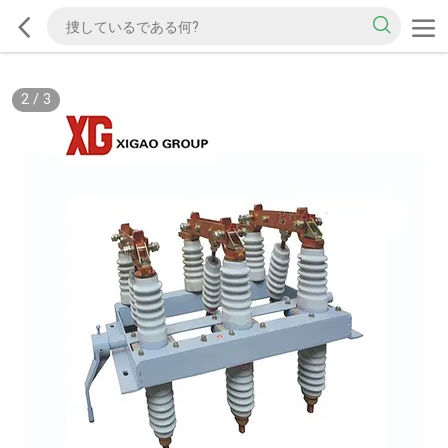
2
/
3