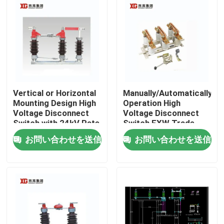
Vertical or Horizontal
Manually/Automatically
Mounting Design High
Operation High
Voltage Disconnect
Voltage Disconnect
Switch with 24kV Rate
Switch EXW Trade
Voltage
Terms Product
お問い合わせを送信
お問い合わせを送信
家
プロダクト
私達について