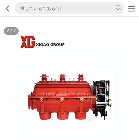
2
/
2