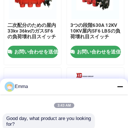
工場旅行
二次配分のための屋内
3つの段階630A 12KV
33kv 36kvのガスSF6
10KV屋内SF6 LBSの負
品質管理
の負荷壊れ目スイッチ
荷壊れ目スイッチ
お問い合わせを送信
お問い合わせを送信
私達に連絡しなさい
引用を要求しなさい
Emma
空力荷重の壊れ目スイッチ
3:43 AM
SF6負荷壊れ目スイッチ
Good day, what product are you looking 
for?
電力配分の開閉装置
FLW34ポーランド人は
24KV RMUのための屋