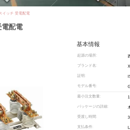
切断スイッチ 受電配電
 受電配電
基本情報
起源の場所:
ブランド名:
証明:
I
モデル番号:
最小注文数量:
パッケージの詳細:
受渡し時間:
支払条件: