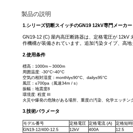
製品の説明
1.シリーズ切断スイッチのGN19 12kV専門メーカー
GN19-12 (C) 屋内高圧断路器は、定格電圧が 1
作機構が装備されています。追加汚染タイプ、高地
2.使用条件
標高：1000m～3000m
周囲温度: -30°C~40°C
空気の相対湿度：monthly≤90°C、daily≤95°C
風圧：≤700pa（風速34m / s）
振幅：地震度8
環境度: 程度 III
火災や爆発の危険がある場所、重度の汚染、化学エッチン
3.技術パラメータ
モデル番号
定格電圧
定格電流 (A)
定格短時間
GN19-12/400-12.5
12kV
400A
12.5