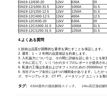
GN19-12/630-20
12kV
630A
20
GN19-12/1000-31.5
12kV
1000A
31.5
GN19-12/1250-12.5
12kV
1250A
31.5
GN19-12C/400-12.5
12kV
400A
12.5
GN19-12C/630-20
12kV
630A
20
GN19-12C/1000-31.5
12kV
1000A
31.5
GN19-12C/1250-31.5
12kV
1250A
31.5
4.よくある質問
1.技術は品質が国際的な要求を満たすことを保証します。
2. 通常、1 ～ 2 年間の品質保証を約束します。
3. 入札協力については、その間に詳細を話し合うことを歓
4. それに応じて、いくつかのタイプのレポートが提供され
5. 私達の工場は生産およびオフィスのための 250000m2 
6. 当社グループ会社には4つの補助金があります。したが
ズ、サージアレスタ、CT PT、メータリング ユニットを
タグ:
630A屋外の接続解除スイッチ
,
24kv高圧接続