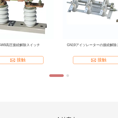
e High Voltage Disconnect Switch
High Reliability High Voltage Di
nient and Flexible Operation
Switch Manually/Automatically O
Units for 1 Set EXW Trade T
接触
接触