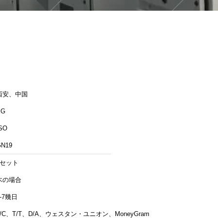
西安、中国
XG
SO
GN19
1セット
木の場合
3-7幾日
L/C、T/T、D/A、ウェスタン・ユニオン、MoneyGram