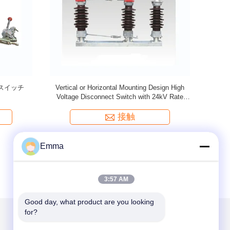
sconnect
High Voltage Disconnect Switch EXW Trade
GW13
perated 3
Terms Manually/Automatically Operated
erms
接触
Emma
3:57 AM
Good day, what product are you looking 
for?