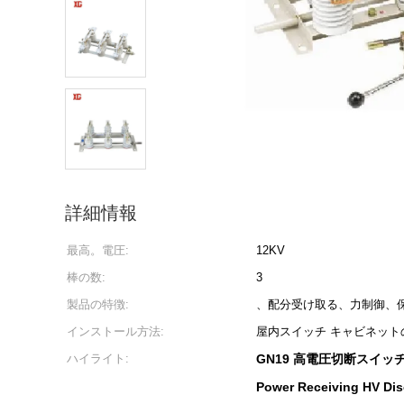
詳細情報
最高。電圧:
12KV
棒の数:
3
製品の特徴:
、配分受け取る、力制御、
インストール方法:
屋内スイッチ キャビネット
ハイライト:
GN19 高電圧切断スイッ
Power Receiving HV Di