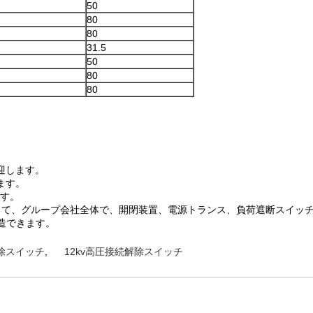
50
80
80
31.5
50
80
80
迎します。
ます。
です。
って、グループ会社全体で、開閉装置、電源トランス、負荷遮断スイッチ、
製造できます。
解除スイッチ
,
12kv高圧接続解除スイッチ