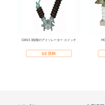
esign High
Manually/Automatically Operation High Voltage
2000 Lif
24kV Rate
Disconnect Switch EXW Trade Terms Product
Conve
接触