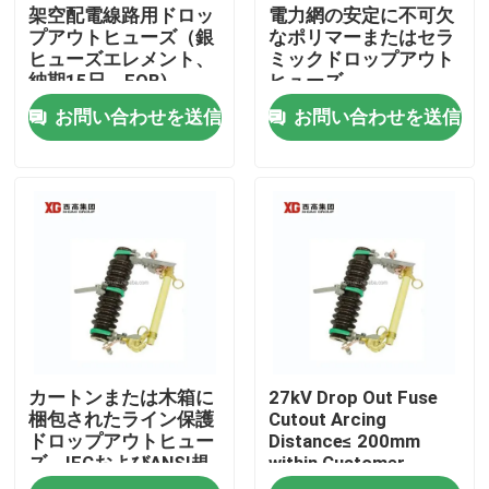
架空配電線路用ドロッ
電力網の安定に不可欠
プアウトヒューズ（銀
なポリマーまたはセラ
ヒューズエレメント、
ミックドロップアウト
納期15日、FOB)
ヒューズ
お問い合わせを送信
お問い合わせを送信
家
カートンまたは木箱に
27kV Drop Out Fuse
プロダクト
梱包されたライン保護
Cutout Arcing
ドロップアウトヒュー
Distance≤ 200mm
ズ、IECおよびANSI規
within Customer
私達について
格に準拠
Requirements