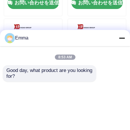
お問い合わせを送信
お問い合わせを送信
工場旅行
品質管理
Emma
私達に連絡しなさい
8:53 AM
Good day, what product are you looking 
引用を要求しなさい
for?
11kv磁器の高圧熱ヒュ
15kv 200Aの排除は屋
ーズの発電所の使用
外ヒューズの排気切替
器の高圧を脱落させる
空力荷重の壊れ目スイッチ
お問い合わせを送信
お問い合わせを送信
SF6負荷壊れ目スイッチ
電力配分の開閉装置
ホーム
企業情報
お問い合わせ
Desktop Site