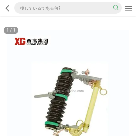
1
/
1