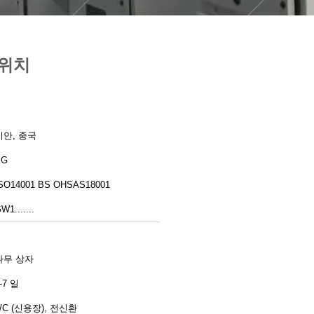
스위치
시안, 중국
XG
ISO14001 BS OHSAS18001
W1.......
나무 상자
-7 일
L/C (신용장), 전신환