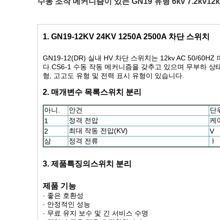
수동 조작 메커니즘이 있는 GN19 유형 6kv 7.2kv1
1. GN19-12KV 24KV 1250A 2500A 차단 스위치
GN19-12(DR) 실내 HV 차단 스위치는 12kv AC 50/
다.CS6-1 수동 작동 메커니즘을 갖추고 있으며 무부하 
형, 고고도 유형 및 전력 표시 유형이 있습니다.
2. 매개변수 목록
스위치 분리
아니.
안건
단
정격 전압
케이
1
최대 작동 전압(KV)
2
V
삼
정격 전류
ㅏ
3. 제품특징
의
스위치 분리
제품 기능
· 좋은 호환성
· 안정적인 성능
· 무료 유지 보수 및 긴 서비스 수명