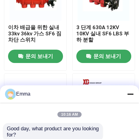
공장 여행
이차 배급을 위한 실내
3 단계 630A 12KV
33kv 36kv 가스 SF6 짐
10KV 실내 SF6 LBS 부
품질 관리
차단 스위치
하 분할
문의 보내기
문의 보내기
연락주세요
인용문을 요구하세요
Emma
공기 짐 틈 스위치
10:16 AM
SF6 부하 분할
Good day, what product are you looking 
for?
전원 분배 개폐기
FLW34 막대기는 12 킬
RMU를 위한 24KV 실내