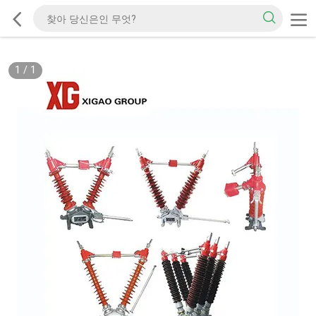
1
/
1