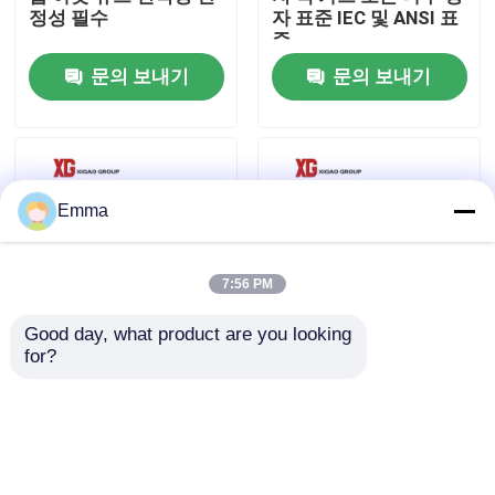
정성 필수
자 표준 IEC 및 ANSI 표
준
공장 여행
문의 보내기
문의 보내기
품질 관리
연락주세요
Emma
인용문을 요구하세요
7:56 PM
Good day, what product are you looking 
공기 짐 틈 스위치
for?
11이지 킬로볼트 자기
야외인 15 킬로볼트
고전압 온도 퓨즈 발전
200A 구축 드롭 아웃
소 사용
퓨즈 절단 고전압
SF6 부하 분할
문의 보내기
문의 보내기
전원 분배 개폐기