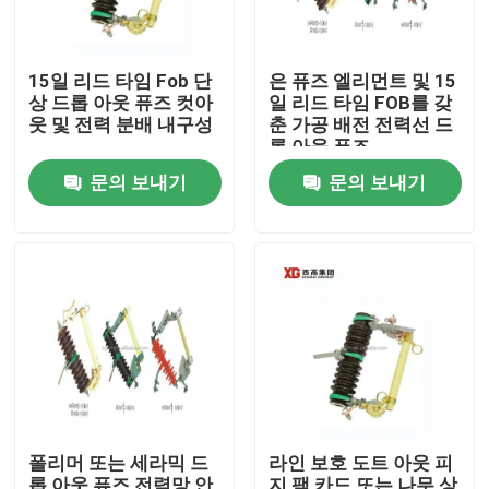
15일 리드 타임 Fob 단
은 퓨즈 엘리먼트 및 15
상 드롭 아웃 퓨즈 컷아
일 리드 타임 FOB를 갖
웃 및 전력 분배 내구성
춘 가공 배전 전력선 드
롭 아웃 퓨즈
문의 보내기
문의 보내기
집
제품
폴리머 또는 세라믹 드
라인 보호 도트 아웃 피
우리에 대하여
롭 아웃 퓨즈 전력망 안
지 팩 카드 또는 나무 상