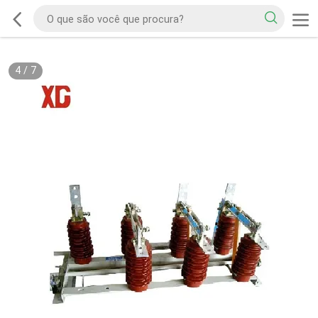
5
/
7