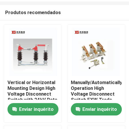
Produtos recomendados
Vertical or Horizontal
Manually/Automatically
Mounting Design High
Operation High
Casa
Voltage Disconnect
Voltage Disconnect
Switch with 24kV Rate
Switch EXW Trade
Voltage
Terms Product
Enviar inquérito
Enviar inquérito
Produtos
Sobre nós