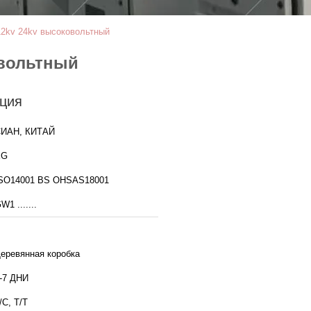
12kv 24kv высоковольтный
овольтный
ция
ИАН, КИТАЙ
XG
ISO14001 BS OHSAS18001
W1 .......
еревянная коробка
-7 ДНИ
/C, T/T