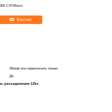
000 СЭТ/Монтх
Контакт
Dbreak или переключить линию
Да
ь разъединения 12kv
,