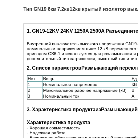
Тип GN19 6кв 7.2кв12кв крытый изолятор вы
1. GN19-12KV 24KV 1250A 2500A Разъединит
Внутренний выключатель высокого напряжения GN19-
номинальным напряжением ниже 12 кВ переменного 
приводом CS6-1 и используется для разламывания и р
дополнительный тип загрязнения, высотный тип и ти
2. Список параметров
Размыкающий перекл
Нет.
Вещь
Ед.
1
Номинальное напряжение
КВ
2
Максимальное рабочее напряжение (кВ)
В
3
Номинальный ток
А
3. Характеристика продукта
из
Размыкающий 
Характеристика продукта
· Хорошая совместимость
· Надежная работа
· Бесплатное обслуживание и длительный срок служб