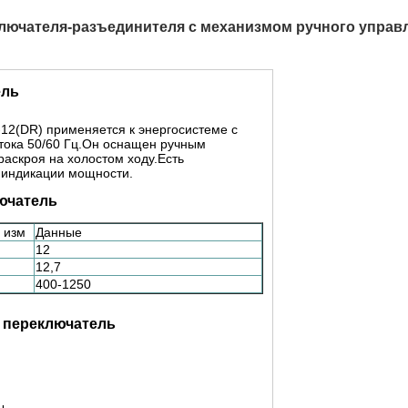
ключателя-разъединителя с механизмом ручного управ
ель
12(DR) применяется к энергосистеме с
тока 50/60 Гц.Он оснащен ручным
аскроя на холостом ходу.Есть
п индикации мощности.
ючатель
 изм
Данные
12
12,7
400-1250
переключатель
ы