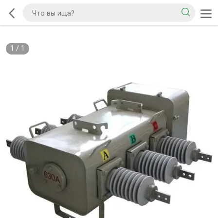
1
/
1