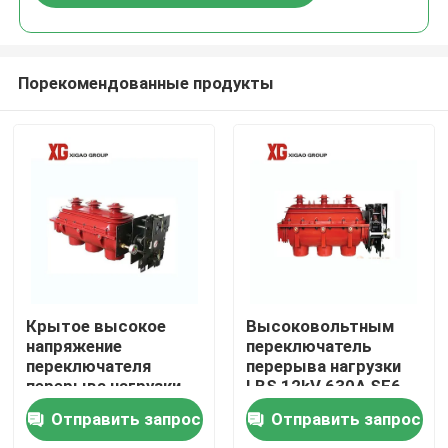
Порекомендованные продукты
Дом
Крытое высокое
Высоковольтным
напряжение
переключатель
переключателя
перерыва нагрузки
Продукты
перерыва нагрузки
LBS 12kV 630A SF6
11kv 12kV SF6
изолированный
Отправить запрос
Отправить запрос
газом
О нас