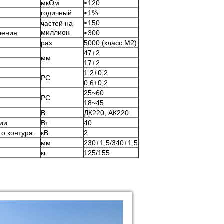
мкОм
≤120
годичный
≤1%
≤150
частей на
миллион
чения
≤300
раз
5000 (класс М2)
47±2
мм
17±2
1,2±0,2
РС
0,6±0,2
25~60
РС
18~45
В
ДК220, АК220
гии
Вт
40
о контура
кВ
2
мм
230±1,5/340±1,5
кг
125/155