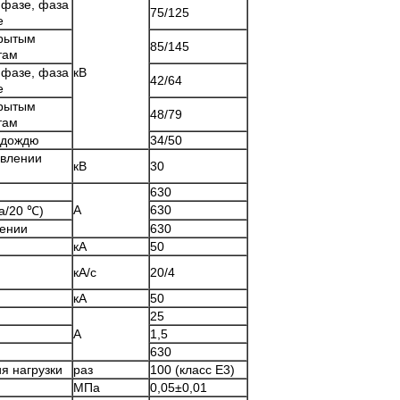
 фазе, фаза
75/125
е
крытым
85/145
там
 фазе, фаза
кВ
42/64
е
крытым
48/79
там
к дождю
34/50
авлении
кВ
30
630
А
630
а/20 ℃)
лении
630
кА
50
кА/с
20/4
кА
50
25
А
1,5
630
я нагрузки
раз
100 (класс Е3)
МПа
0,05±0,01