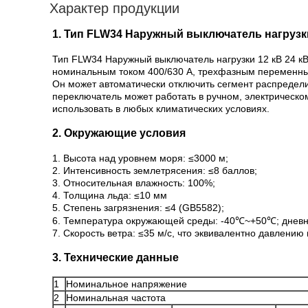
Характер продукции
1. Тип FLW34 Наружный выключатель нагрузки
Тип FLW34 Наружный выключатель нагрузки 12 кВ 24 кВ
номинальным током 400/630 А, трехфазным переменным 
Он может автоматически отключить сегмент распредел
переключатель может работать в ручном, электрическ
использовать в любых климатических условиях.
2. Окружающие условия
1. Высота над уровнем моря: ≤3000 м;
2. Интенсивность землетрясения: ≤8 баллов;
3. Относительная влажность: 100%;
4. Толщина льда: ≤10 мм
5. Степень загрязнения: ≤4 (GB5582);
6. Температура окружающей среды: -40℃~+50℃; днев
7. Скорость ветра: ≤35 м/с, что эквивалентно давлению 
3. Технические данные
1
Номинальное напряжение
2
Номинальная частота