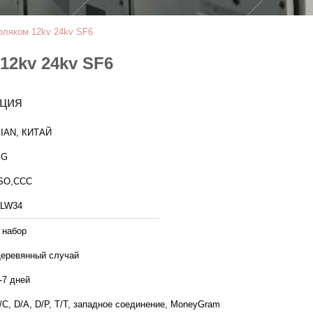
оляком 12kv 24kv SF6
2kv 24kv SF6
ция
IAN, КИТАЙ
XG
SO,CCC
LW34
 набор
еревянный случай
-7 дней
/C, D/A, D/P, T/T, западное соединение, MoneyGram