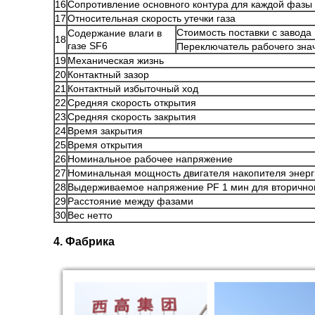
16
Сопротивление основного контура для каждой фазы
17
Относительная скорость утечки газа
Стоимость поставки с завода
Содержание влаги в
18
газе SF6
Переключатель рабочего зна
19
Механическая жизнь
20
Контактный зазор
21
Контактный избыточный ход
22
Средняя скорость открытия
23
Средняя скорость закрытия
24
Время закрытия
25
Время открытия
26
Номинальное рабочее напряжение
27
Номинальная мощность двигателя накопителя энер
28
Выдерживаемое напряжение PF 1 мин для вторичног
29
Расстояние между фазами
30
Вес нетто
4. Фабрика