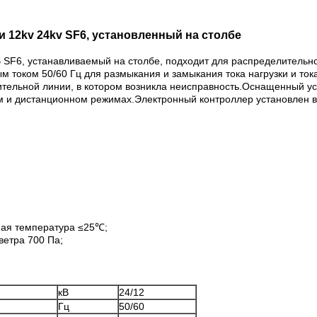
 12kv 24kv SF6, установленный на столбе
 SF6, устанавливаемый на столбе, подходит для распределительн
током 50/60 Гц для размыкания и замыкания тока нагрузки и тока
ительной линии, в котором возникла неисправность.Оснащенный 
ом и дистанционном режимах.Электронный контроллер установлен в
ная температура ≤25℃;
ветра 700 Па;
кВ
24/12
Гц
50/60