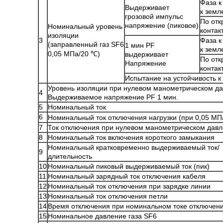
Фаза к
Выдерживает
к земл
грозовой импульс
По от
напряжение (пиковое)
Номинальный уровень
контак
изоляции
3
Фаза к
(заправленный газ SF6
1 мин PF
к земл
0,05 МПа/20 ℃)
выдерживает
По от
Напряжение
контак
Испытание на устойчивость 
Уровень изоляции при нулевом манометрическом д
4
Выдерживаемое напряжение PF 1 мин.
5
Номинальный ток
6
Номинальный ток отключения нагрузки (при 0,05 МП
7
Ток отключения при нулевом манометрическом дав
8
Номинальный ток включения короткого замыкания
Номинальный кратковременно выдерживаемый ток/
9
длительность
10
Номинальный пиковый выдерживаемый ток (пик)
11
Номинальный зарядный ток отключения кабеля
12
Номинальный ток отключения при зарядке линии
13
Номинальный ток отключения петли
14
Время отключения при номинальном токе отключени
15
Номинальное давление газа SF6