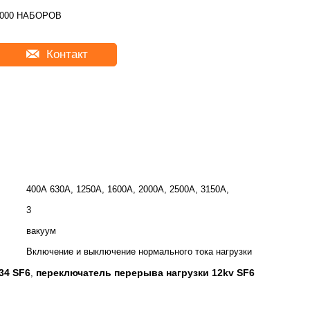
2000 НАБОРОВ
Контакт
400А 630А, 1250А, 1600А, 2000А, 2500А, 3150А,
3
вакуум
Включение и выключение нормального тока нагрузки
34 SF6
переключатель перерыва нагрузки 12kv SF6
,