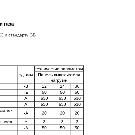
и газа
C и стандарту GB.
технические параметры
Ед. изм
Панель выключателя
нагрузки
кВ
12
24
36
Гц
50
50
50
А
630
630
630
А
630
630
630
ый ток
кА
20
20
20
ьность
с
3
3
3
кА
50
50
50