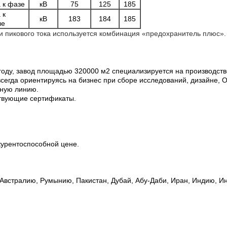
 к фазе
кВ
75
125
185
 к
кВ
183
184
185
ле
и пикового тока используется комбинация «предохранитель плюс».
93 году, завод площадью 320000 м2 специализируется на производс
всегда ориентируясь на бизнес при сборе исследований, дизайне, 
нную линию.
ствующие сертификаты.
курентоспособной цене.
, Австралию, Румынию, Пакистан, Дубай, Абу-Даби, Иран, Индию, 