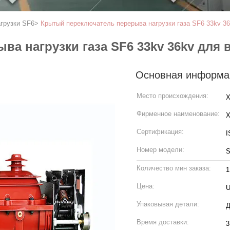
грузки SF6
>
Крытый переключатель перерыва нагрузки газа SF6 33kv 3
а нагрузки газа SF6 33kv 36kv для
Основная информа
Место происхождения:
X
Фирменное наименование:
Сертификация:
I
Номер модели:
S
Количество мин заказа:
Цена:
U
Упаковывая детали:
Время доставки:
3