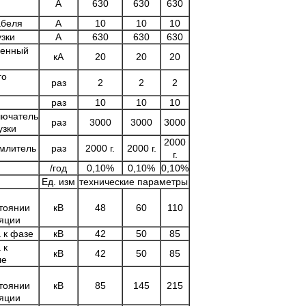
А
630
630
630
абеля
А
10
10
10
узки
А
630
630
630
менный
кА
20
20
20
го
раз
2
2
2
раз
10
10
10
ючатель
раз
3000
3000
3000
узки
2000
млитель
раз
2000 г.
2000 г.
г.
/год
0,10%
0,10%
0,10%
Ед. изм
технические параметры
тоянии
кВ
48
60
110
яции
 к фазе
кВ
42
50
85
 к
кВ
42
50
85
ле
тоянии
кВ
85
145
215
яции