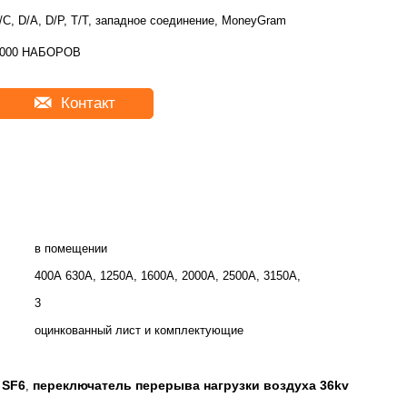
/C, D/A, D/P, T/T, западное соединение, MoneyGram
2000 НАБОРОВ
Контакт
в помещении
400А 630А, 1250А, 1600А, 2000А, 2500А, 3150А,
3
оцинкованный лист и комплектующие
 SF6
переключатель перерыва нагрузки воздуха 36kv
,