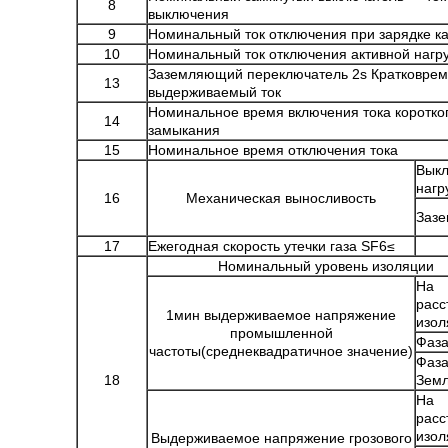
8
выключения
9
Номинальный ток отключения при зарядке к
10
Номинальный ток отключения активной нагр
Заземляющий переключатель 2s Кратковре
13
выдерживаемый ток
Номинальное время включения тока коротко
14
замыкания
15
Номинальное время отключения тока
Выкл
нагр
16
Механическая выносливость
Зазе
17
Ежегодная скорость утечки газа SF6≤
Номинальный уровень изоляции
На
расс
1мин выдерживаемое напряжение
изол
промышленной
Фаза
частоты
(
среднеквадратичное значение
)
Фаза
18
Зем
На
расс
изол
Выдерживаемое напряжение грозового