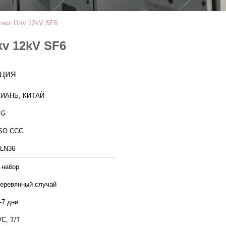
зки 11kv 12kV SF6
v 12kV SF6
ция
ИАНЬ, КИТАЙ
XG
SO CCC
LN36
 набор
еревянный случай
-7 дни
/C, T/T