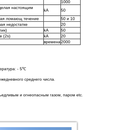
1000
делая настоящим
kA
50
чая ломающ течение
50 и 10
вая недостатке
20
пик)
kA
50
 (2s)
kA
20
времена
2000
ратура: - 5℃
жедневного среднего числа.
ъедливым и огнеопасным газом, паром etc.