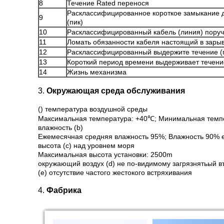
8
Течение Rated перенося
Расклассифицированное короткое замыкание 
9
(пик)
10
Расклассифицированный кабель (линия) пору
11
Ломать обязанности кабеля настоящий в зары
12
Расклассифицированный выдержите течение (
13
Короткий период времени выдерживает течение
14
Жизнь механизма
3.
Окружающая среда обслуживания
() температура воздушной среды
Максимальная температура: +40℃; Минимальная темпе
влажность (b)
Ежемесячная средняя влажность 95%; Влажность 90% е
высота (c) над уровнем моря
Максимальная высота установки: 2500m
окружающий воздух (d) не по-видимому загрязнятьый в
(e) отсутствие частого жестокого встряхивания
4.
Фабрика