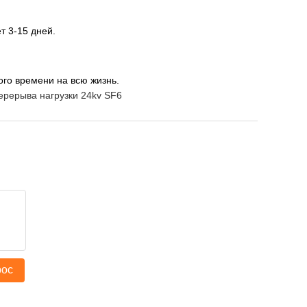
т 3-15 дней.
ого времени на всю жизнь.
ерерыва нагрузки 24kv SF6
рос