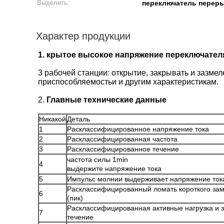
Выделить:
переключатель переры
Характер продукции
1.
крытое высокое напряжение переключателя
3 рабочей станции: открытие, закрывать и зазме
приспособляемостьи и другим характеристикам.
2.
Главные технические данные
Никакой
Деталь
1
Расклассифицированное напряжение тока
2
Расклассифицированная частота
3
Расклассифицированное течение
частота силы 1min
4
выдержите напряжение тока
5
Импульс молнии выдерживает напряжение ток
Расклассифицированный ломать короткого за
6
(пик)
Расклассифицированная активные нагрузка и 
7
течение