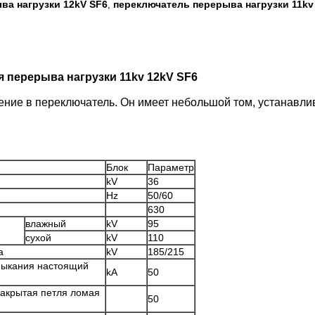
ва нагрузки 12kV SF6
переключатель перерыва нагрузки 11kv
,
 перерыва нагрузки 11kv 12kV SF6
ление в переключатель. Он имеет небольшой том, устанавлив
Блок
Параметр
kV
36
Hz
50/60
630
влажный
kV
95
сухой
kV
110
а
kV
185/215
мыкания настоящий
kA
50
закрытая петля ломая
50