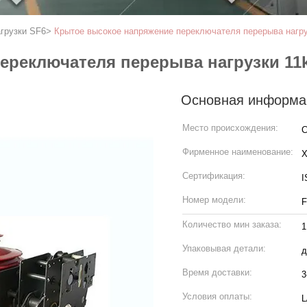
грузки SF6
>
Крытое высокое напряжение переключателя перерыва нагру
ереключателя перерыва нагрузки 11k
Основная информа
Место происхождения:
С
Фирменное наименование:
Сертификация:
I
Номер модели:
F
Количество мин заказа:
1
Упаковывая детали:
д
Время доставки:
3
Условия оплаты:
L