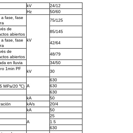
kV
24/12
Hz
50/60
 a fase, fase
75/125
rra
avés de
85/145
actos abiertos
 a fase, fase
kV
42/64
rra
avés de
48/79
actos abiertos
da en lluvia
34/50
ero 1min PF
kV
30
630
A
630
,05 MPa/20 ℃)
630
kA
50
ración
kA/s
20/4
kA
50
25
A
1.5
630