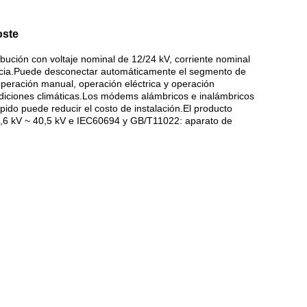
oste
bución con voltaje nominal de 12/24 kV, corriente nominal
potencia.Puede desconectar automáticamente el segmento de
a operación manual, operación eléctrica y operación
ondiciones climáticas.Los módems alámbricos e inalámbricos
pido puede reducir el costo de instalación.El producto
3,6 kV ~ 40,5 kV e IEC60694 y GB/T11022: aparato de