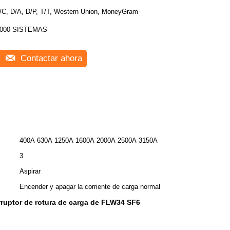
/C, D/A, D/P, T/T, Western Union, MoneyGram
000 SISTEMAS
Contactar ahora
400A 630A 1250A 1600A 2000A 2500A 3150A
3
Aspirar
Encender y apagar la corriente de carga normal
rruptor de rotura de carga de FLW34 SF6