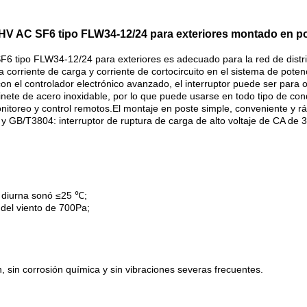
to HV AC SF6 tipo FLW34-12/24 para exteriores montado en p
SF6 tipo FLW34-12/24 para exteriores es adecuado para la red de distri
 la corriente de carga y corriente de cortocircuito en el sistema de 
o con el controlador electrónico avanzado, el interruptor puede ser par
binete de acero inoxidable, por lo que puede usarse en todo tipo de c
nitoreo y control remotos.El montaje en poste simple, conveniente y rá
 GB/T3804: interruptor de ruptura de carga de alto voltaje de CA de 
 diurna sonó ≤25 ℃;
 del viento de 700Pa;
n, sin corrosión química y sin vibraciones severas frecuentes.