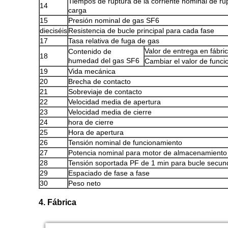
Tiempos de ruptura de la corriente nominal de ru
14
carga
15
Presión nominal de gas SF6
dieciséis
Resistencia de bucle principal para cada fase
17
Tasa relativa de fuga de gas
Valor de entrega en fábri
Contenido de
18
humedad del gas SF6
Cambiar el valor de func
19
Vida mecánica
20
Brecha de contacto
21
Sobreviaje de contacto
22
Velocidad media de apertura
23
Velocidad media de cierre
24
hora de cierre
25
Hora de apertura
26
Tensión nominal de funcionamiento
27
Potencia nominal para motor de almacenamiento
28
Tensión soportada PF de 1 min para bucle secun
29
Espaciado de fase a fase
30
Peso neto
4. Fábrica