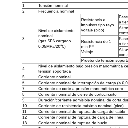
1
Tensión nominal
2
Frecuencia nominal
Fase
Resistencia a
a tie
impulsos tipo rayo
A tr
voltaje (pico)
Nivel de aislamiento
cont
nominal
3
Fase
(gas SF6 cargado
Resistencia de 1
a tie
0.05MPa/20℃)
min PF
A tr
Voltaje
cont
Prueba de tensión soporta
Nivel de aislamiento bajo presión manométrica c
4
tensión soportada
5
Corriente nominal
6
Corriente nominal de interrupción de carga (a 0
7
Corriente de corte a presión manométrica cero
8
Corriente nominal de cierre de cortocircuito
9
Duración/corriente admisible nominal de corta du
10
Corriente de resistencia máxima nominal (pico)
11
Corriente nominal de ruptura de carga del cable
12
Corriente nominal de ruptura de carga de línea
13
Corriente nominal de ruptura de bucle