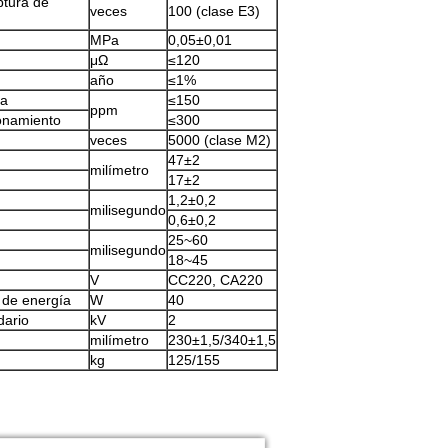
ptura de
veces
100 (clase E3)
MPa
0,05±0,01
μΩ
≤120
año
≤1%
ca
≤150
ppm
ionamiento
≤300
veces
5000 (clase M2)
47±2
milímetro
17±2
1,2±0,2
milisegundo
0,6±0,2
25~60
milisegundo
18~45
V
CC220, CA220
 de energía
W
40
dario
kV
2
milímetro
230±1,5/340±1,5
kg
125/155