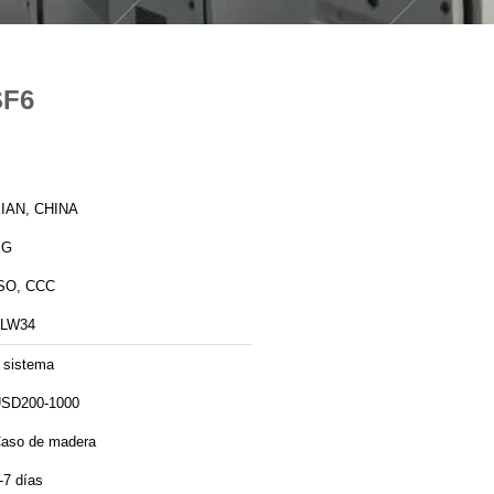
SF6
IAN, CHINA
XG
SO, CCC
LW34
 sistema
SD200-1000
aso de madera
-7 días