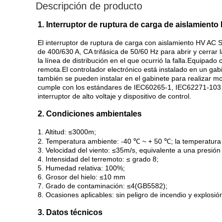
Descripción de producto
1. Interruptor de ruptura de carga de aislamien
El interruptor de ruptura de carga con aislamiento HV AC 
de 400/630 A, CA trifásica de 50/60 Hz para abrir y cerrar
la línea de distribución en el que ocurrió la falla.Equipad
remota.El controlador electrónico está instalado en un ga
también se pueden instalar en el gabinete para realizar mo
cumple con los estándares de IEC60265-1, IEC62271-103 y
interruptor de alto voltaje y dispositivo de control.
2. Condiciones ambientales
1. Altitud: ≤3000m;
2. Temperatura ambiente: -40 ℃ ~ + 50 ℃; la temperatura
3. Velocidad del viento: ≤35m/s, equivalente a una presión
4. Intensidad del terremoto: ≤ grado 8;
5. Humedad relativa: 100%;
6. Grosor del hielo: ≤10 mm
7. Grado de contaminación: ≤4(GB5582);
8. Ocasiones aplicables: sin peligro de incendio y explosió
3. Datos técnicos