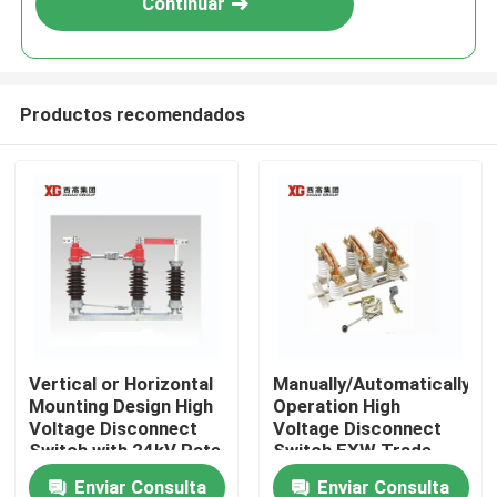
Continuar
Productos recomendados
Hogar
Vertical or Horizontal
Manually/Automatically
Mounting Design High
Operation High
Productos
Voltage Disconnect
Voltage Disconnect
Switch with 24kV Rate
Switch EXW Trade
Voltage
Terms Product
Enviar Consulta
Enviar Consulta
Sobre nosotros