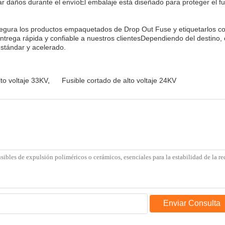
ar daños durante el envíoEl embalaje está diseñado para proteger el f
segura los productos empaquetados de Drop Out Fuse y etiquetarlos co
ntrega rápida y confiable a nuestros clientesDependiendo del destino,
estándar y acelerado.
lto voltaje 33KV
,
Fusible cortado de alto voltaje 24KV
Enviar Consulta