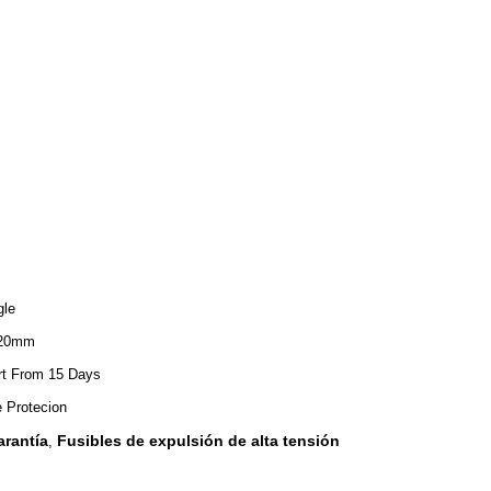
gle
320mm
rt From 15 Days
e Protecion
arantía
Fusibles de expulsión de alta tensión
,