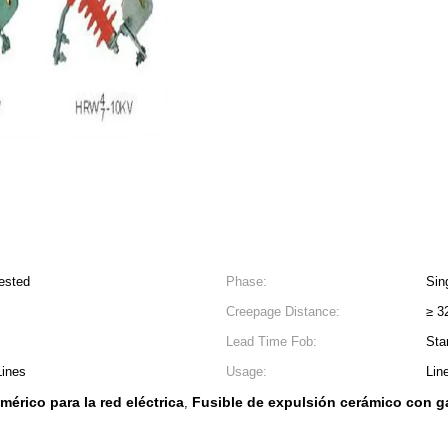
ested
Phase:
Sin
Creepage Distance:
≥ 
Lead Time Fob:
Sta
Lines
Usage:
Lin
mérico para la red eléctrica
Fusible de expulsión cerámico con g
,