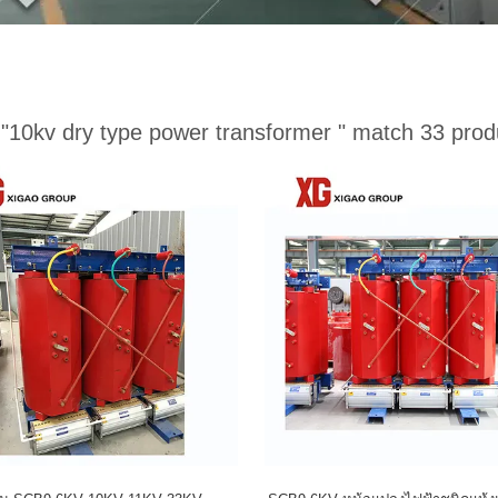
:
"10kv dry type power transformer "
match 33 prod