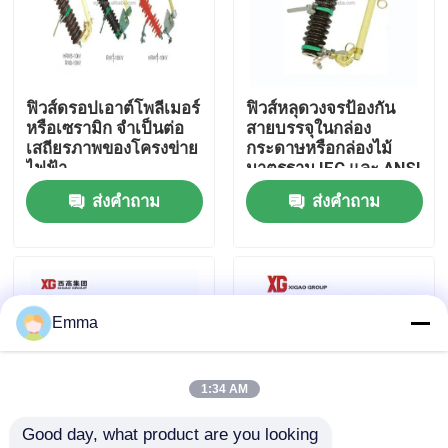
ทัวร์โรงงาน
ฟิวส์ดรอปเอาต์โพลีเมอร์
ฟิวส์หลุดวงจรป้องกัน
ควบคุมคุณภาพ
หรือเซรามิก จำเป็นต่อ
สายบรรจุในกล่อง
เสถียรภาพของโครงข่าย
กระดาษหรือกล่องไม้
ไฟฟ้า
มาตรฐาน IEC และ ANSI
ติดต่อเรา
ส่งคำถาม
ส่งคำถาม
ขอใบเสนอราคา
สวิตช์แบ่งโหลดอากาศ
Emma
สวิตช์แบ่งโหลด SF6
1:34 AM
Good day, what product are you looking 
สวิตช์จ่ายไฟ