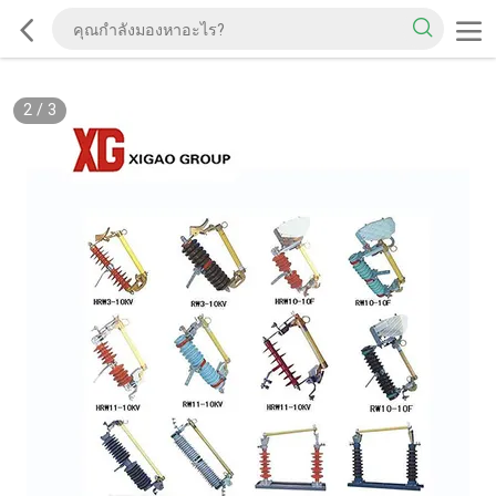
2
/
3