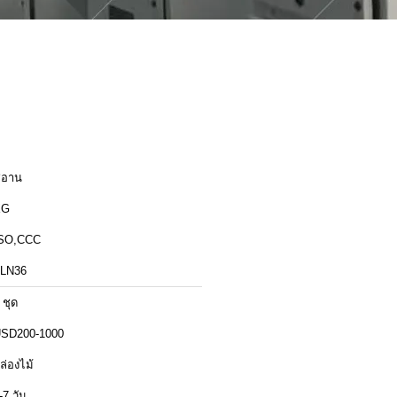
ีอาน
XG
SO,CCC
LN36
 ชุด
SD200-1000
ล่องไม้
-7 วัน