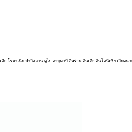
เลีย โรมาเนีย ปากีสถาน ดูไบ อาบูดาบี อิหร่าน อินเดีย อินโดนีเซีย เวียด