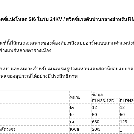
ิตช์แบ่งโหลด Sf6 ในร่ม 24KV / สวิตช์แรงดันปานกลางสำหรับ 
ณฑ์นี้มีลักษณะเฉพาะของห้องดับเพลิงแบบอาร์คแบบสามตำแหน่งที
นอย่างแพร่หลายตารางเมือง
หนักเบา และเหมาะสำหรับเมนเฟรมรูปวงแหวนและสถานีย่อยแบบกล่
เฟสของอุปกรณ์ได้อย่างมีประสิทธิภาพ
ข้อมูล
หน่วย
FLN36-12D
FLRN3
kv
12
12
hz
50
50
เอ
630
125
าลัดวงจร
KA/ส
20/3
_