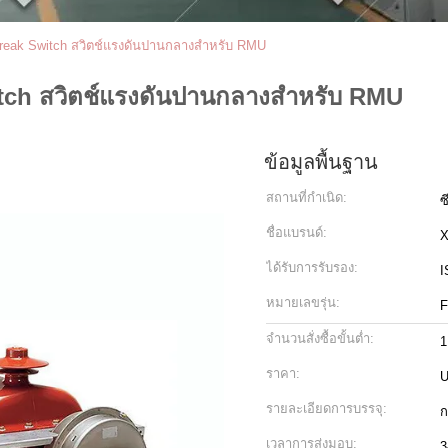
Break Switch สวิตช์แรงดันปานกลางสำหรับ RMU
tch สวิตช์แรงดันปานกลางสำหรับ RMU
ข้อมูลพื้นฐาน
สถานที่กำเนิด:
ซ
ชื่อแบรนด์:
ได้รับการรับรอง:
I
หมายเลขรุ่น:
F
จำนวนสั่งซื้อขั้นต่ำ:
1
ราคา:
U
รายละเอียดการบรรจุ:
ก
เวลาการส่งมอบ:
3