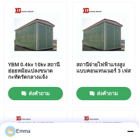
ทัวร์โรงงาน
ควบคุมคุณภาพ
ติดต่อเรา
YBM 0.4kv 10kv สถานี
สถานีจ่ายไฟฟ้าแรงสูง
ย่อยหม้อแปลงขนาด
แบบคอนเทนเนอร์ 3 เฟส
ขอใบเสนอราคา
กะทัดรัดกลางแจ้ง
ส่งคำถาม
ส่งคำถาม
สวิตช์แบ่งโหลดอากาศ
สวิตช์แบ่งโหลด SF6
Emma
สวิตช์จ่ายไฟ