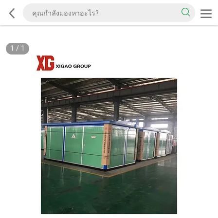
1
/
1