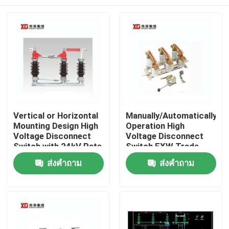
Vertical or Horizontal
Manually/Automatically
Mounting Design High
Operation High
Voltage Disconnect
Voltage Disconnect
Switch with 24kV Rate
Switch EXW Trade
Voltage
Terms Product
บ้าน
ส่งคำถาม
ส่งคำถาม
สินค้า
เกี่ยวกับเรา