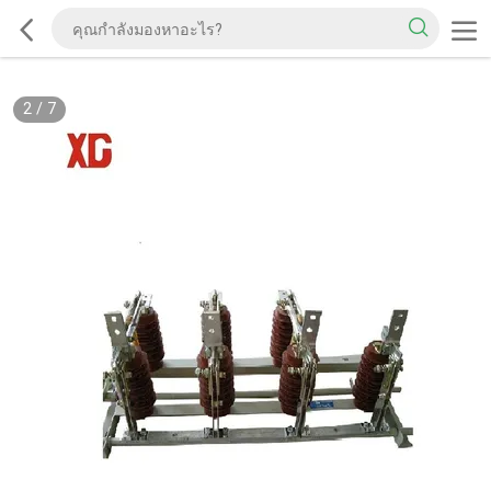
2
/
7