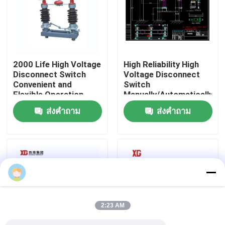
ทัวร์โรงงาน
ควบคุมคุณภาพ
2000 Life High Voltage
High Reliability High
Disconnect Switch
Voltage Disconnect
Convenient and
Switch
ติดต่อเรา
Flexible Operation
Manually/Automatically
Operated 3 Units for 1
ส่งคำถาม
ส่งคำถาม
Set EXW Trade Terms
ขอใบเสนอราคา
สวิตช์แบ่งโหลดอากาศ
สวิตช์แบ่งโหลด SF6
2:23 AM
สวิตช์จ่ายไฟ