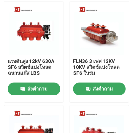
แรงดันสูง 12kV 630A
FLN36 3 เฟส 12KV
SF6 สวิตช์แบ่งโหลด
10KV สวิตช์แบ่งโหลด
ฉนวนแก๊ส LBS
SF6 ในร่ม
ส่งคำถาม
ส่งคำถาม
บ้าน
สินค้า
เกี่ยวกับเรา