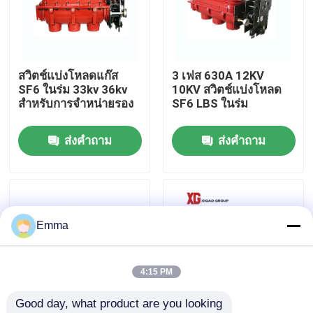
ทัวร์โรงงาน
สวิตช์แบ่งโหลดแก๊ส
3 เฟส 630A 12KV
ควบคุมคุณภาพ
SF6 ในร่ม 33kv 36kv
10KV สวิตช์แบ่งโหลด
สำหรับการจำหน่ายรอง
SF6 LBS ในร่ม
ติดต่อเรา
ส่งคำถาม
ส่งคำถาม
ขอใบเสนอราคา
สวิตช์แบ่งโหลดอากาศ
Emma
สวิตช์แบ่งโหลด SF6
4:15 PM
Good day, what product are you looking 
สวิตช์จ่ายไฟ