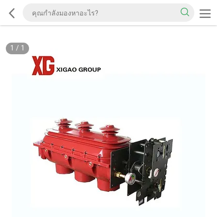
1
/
1