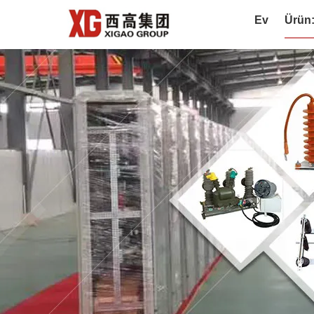
Ev
Ürün