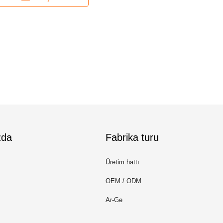
zda
Fabrika turu
Üretim hattı
OEM / ODM
Ar-Ge