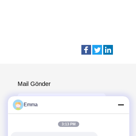
Mail Gönder
Emma
3:13 PM
Send