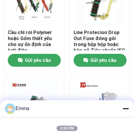
Tham quan nhà máy
Cầu chì rơi Polymer
Line Protecion Drop
Kiểm soát chất lượng
hoặc Gốm thiết yếu
Out Fuse đóng gói
cho sự ổn định của
trong hộp hộp hoặc
lưới điện
hộp gỗ Tiêu chuẩn IEC
Liên hệ chúng tôi
và ANSI Tiêu chuẩn
Gửi yêu cầu
Gửi yêu cầu
Yêu cầu báo giá
công tắc ngắt không khí
Emma
Công tắc ngắt tải SF6
3:20 PM
Thiết bị đóng cắt phân phối điện