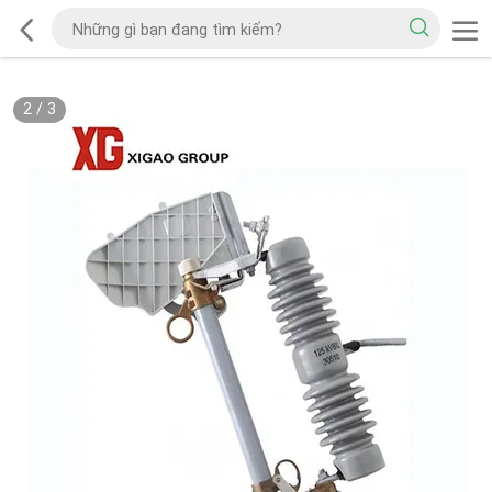
2
/
3