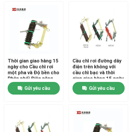
Thời gian giao hàng 15
Cầu chì rơi đường dây
ngày cho Cầu chì rơi
điện trên không với
một pha và Độ bền cho
cầu chì bạc và thời
Phân phối Điện năng
gian giao hàng 15 ngày
FOB
Gửi yêu cầu
Gửi yêu cầu
Trang Chủ
Các sản phẩm
Về chúng tôi