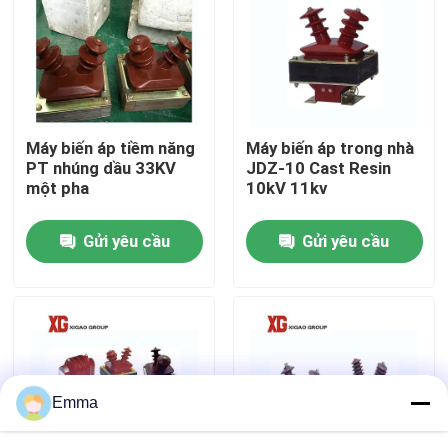
Tham quan nhà máy
Kiểm soát chất lượng
Máy biến áp tiềm năng
Máy biến áp trong nhà
PT nhúng dầu 33KV
JDZ-10 Cast Resin
Liên hệ chúng tôi
một pha
10kV 11kv
Gửi yêu cầu
Gửi yêu cầu
Yêu cầu báo giá
công tắc ngắt không khí
Công tắc ngắt tải SF6
Emma
Thiết bị đóng cắt phân phối điện