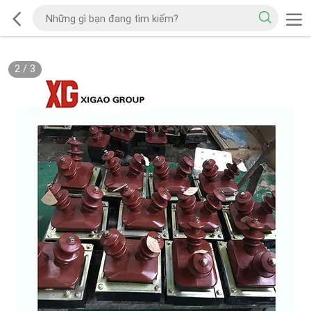
2
/
3