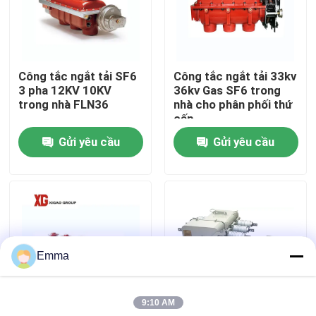
Tham quan nhà máy
Công tắc ngắt tải SF6
Công tắc ngắt tải 33kv
Kiểm soát chất lượng
3 pha 12KV 10KV
36kv Gas SF6 trong
trong nhà FLN36
nhà cho phân phối thứ
cấp
Liên hệ chúng tôi
Gửi yêu cầu
Gửi yêu cầu
Yêu cầu báo giá
công tắc ngắt không khí
Emma
Công tắc ngắt tải SF6
9:10 AM
Thiết bị đóng cắt phân phối điện