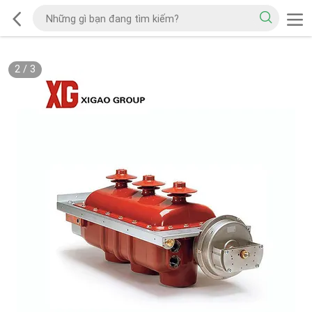
2
/
3