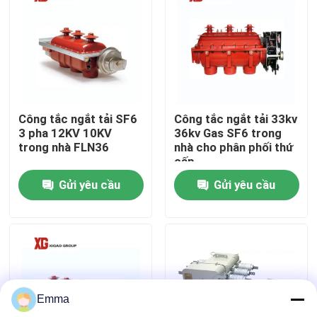
Tham quan nhà máy
Kiểm soát chất lượng
Công tắc ngắt tải SF6
Công tắc ngắt tải 33kv
Liên hệ chúng tôi
3 pha 12KV 10KV
36kv Gas SF6 trong
trong nhà FLN36
nhà cho phân phối thứ
cấp
Yêu cầu báo giá
Gửi yêu cầu
Gửi yêu cầu
công tắc ngắt không khí
Công tắc ngắt tải SF6
Emma
Thiết bị đóng cắt phân phối điện