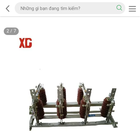
2
/
7