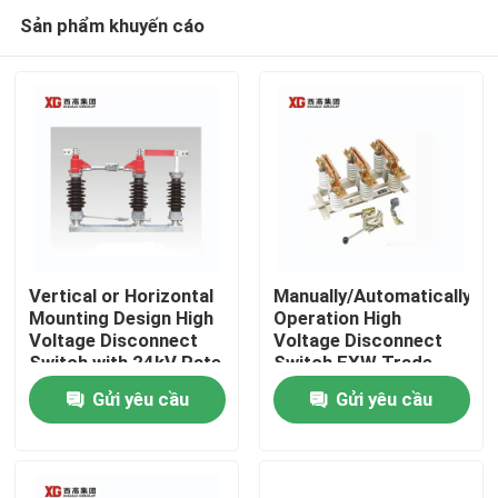
Sản phẩm khuyến cáo
Vertical or Horizontal
Manually/Automatically
Mounting Design High
Operation High
Voltage Disconnect
Voltage Disconnect
Trang Chủ
Switch with 24kV Rate
Switch EXW Trade
Voltage
Terms Product
Gửi yêu cầu
Gửi yêu cầu
Các sản phẩm
Về chúng tôi