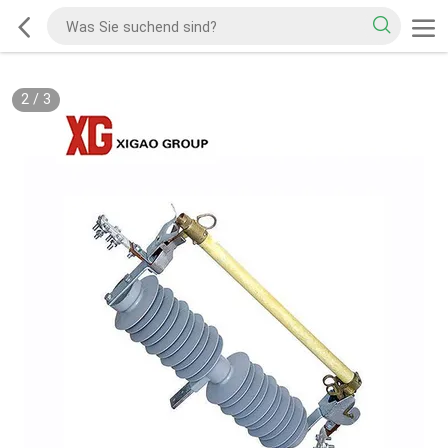
2
/
3