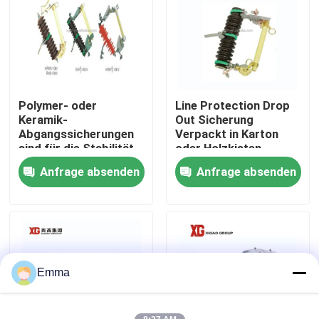
Fabrik-Ausflug
Qualitätskontrolle
Polymer- oder
Line Protection Drop
Keramik-
Out Sicherung
Treten Sie mit uns in Verbindung
Abgangssicherungen
Verpackt in Karton
sind für die Stabilität
oder Holzkisten
des Stromnetzes
Standard IEC und
Anfrage absenden
Anfrage absenden
Fordern Sie ein Zitat
unerlässlich
ANSI Normen
Luft-Lasttrennschalter
Lasttrennschalter SF6
Emma
Netzverteilungs-Schaltanlage