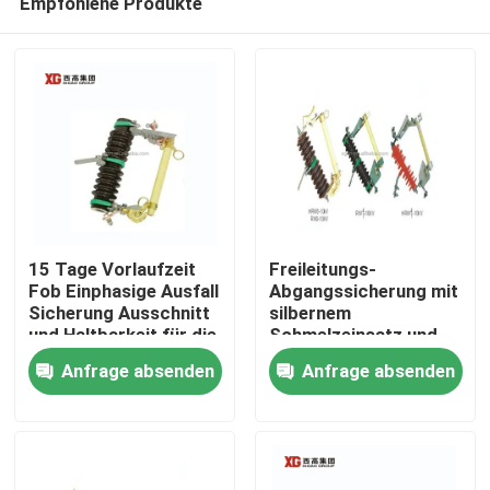
Empfohlene Produkte
15 Tage Vorlaufzeit
Freileitungs-
Fob Einphasige Ausfall
Abgangssicherung mit
Sicherung Ausschnitt
silbernem
und Haltbarkeit für die
Schmelzeinsatz und
Haus
Stromverteilung
15 Tagen Lieferzeit
Anfrage absenden
Anfrage absenden
FOB
Produkte
Über uns