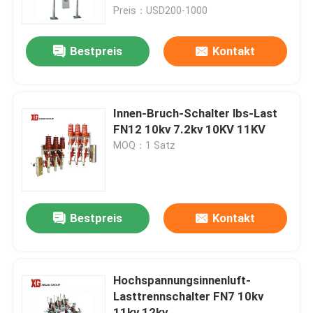
Preis：USD200-1000
Fabrik-Ausflug
Bestpreis
Kontakt
Qualitätskontrolle
Innen-Bruch-Schalter lbs-Last
Treten Sie mit uns in Verbindung
FN12 10kv 7.2kv 10KV 11KV
MOQ：1 Satz
Fordern Sie ein Zitat
Luft-Lasttrennschalter
Bestpreis
Kontakt
Lasttrennschalter SF6
Hochspannungsinnenluft-
Lasttrennschalter FN7 10kv
Netzverteilungs-Schaltanlage
11kv 12kv