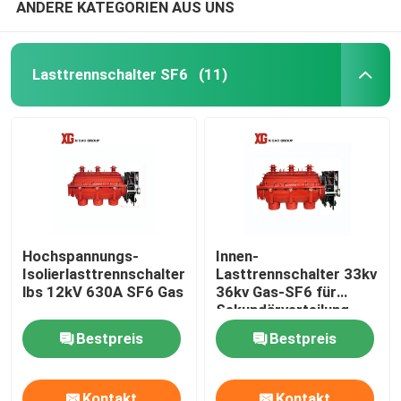
ANDERE KATEGORIEN AUS UNS
Lasttrennschalter SF6
(11)
Hochspannungs-
Innen-
Isolierlasttrennschalter
Lasttrennschalter 33kv
lbs 12kV 630A SF6 Gas
36kv Gas-SF6 für
Sekundärverteilung
Bestpreis
Bestpreis
Kontakt
Kontakt