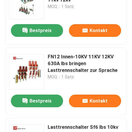
MOQ：1 Satz
Hochspannungstrennungs-Schalter
Bestpreis
Kontakt
Vakuumleistungsschalter
Leistungsschalter SF6
FN12 Innen-10KV 11KV 12KV
630A lbs bringen
Lasttrennschalter zur Sprache
Ct-Stromwandler
MOQ：1 Satz
Pint-Transformator
Bestpreis
Kontakt
Maßeinheit CT Pint
Lasttrennschalter Sf6 lbs 10kv
Zink-Oxid-Überspannungsschutz