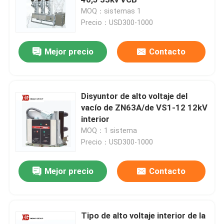
MOQ：sistemas 1
Precio：USD300-1000
Interruptor de alto voltaje de la desconexión
Mejor precio
Contacto
Disyuntor del vacío
Disyuntor SF6
Disyuntor de alto voltaje del
vacío de ZN63A/de VS1-12 12kV
interior
Transformador corriente del CT
MOQ：1 sistema
Precio：USD300-1000
Transformador potencial de la pinta
Mejor precio
Contacto
Equipo medidor del CT pinta
Tipo de alto voltaje interior de la
Pararrayos de la oleada del óxido de cinc