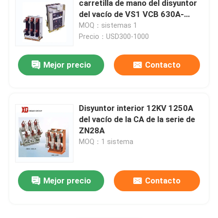
carretilla de mano del disyuntor
del vacío de VS1 VCB 630A-
Fusible de HRC
5000A 12kv
MOQ：sistemas 1
Precio：USD300-1000
Caída del fusible
Mejor precio
Contacto
Tipo transformador del aceite de poder
Disyuntor interior 12KV 1250A
Tipo seco transformador de poder
del vacío de la CA de la serie de
ZN28A
MOQ：1 sistema
Subestación compacta del transformador
Mejor precio
Contacto