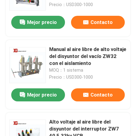
Precio：USD300-1000
Viaje de la fábrica
Mejor precio
Contacto
Control de calidad
Manual al aire libre de alto voltaje
Éntrenos en contacto con
del disyuntor del vacío ZW32
con el aislamiento
MOQ：1 sistema
Pida una cita
Precio：USD300-1000
Interruptor de rotura de carga de aire
Mejor precio
Contacto
Interruptor de rotura de carga SF6
Alto voltaje al aire libre del
disyuntor del interruptor ZW7
Dispositivo de distribución de la distribución de poder
40,5 33kv VCB