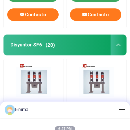
Contacto
Contacto
Disyuntor SF6
(28)
3 disyuntor del gas de
Disyuntor de LW8A-
postes SF6
40.5 SF6
Emma
6:27 PM